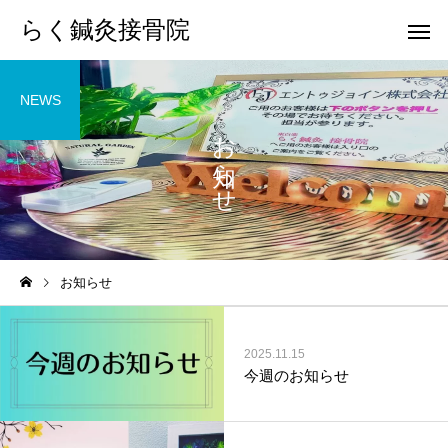
らく鍼灸接骨院
NEWS
お知らせ
KB Finger
パーフェクト
お知らせ
骨盤調整
小顔調整
2025.11.15
今週のお知らせ