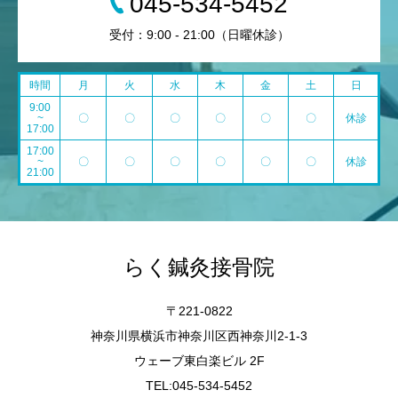
045-534-5452
受付：9:00 - 21:00（日曜休診）
時間
月
火
水
木
金
土
日
9:00
~
〇
〇
〇
〇
〇
〇
休診
17:00
17:00
~
〇
〇
〇
〇
〇
〇
休診
21:00
らく鍼灸接骨院
〒221-0822
神奈川県横浜市神奈川区西神奈川2-1-3
ウェーブ東白楽ビル 2F
TEL:045-534-5452