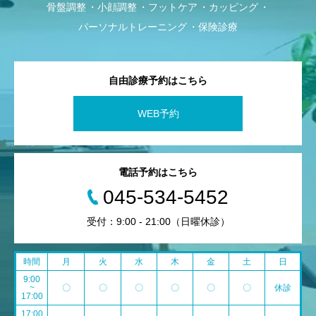
骨盤調整
小顔調整
フットケア
カッピング
パーソナルトレーニング
保険診療
自由診療予約はこちら
WEB予約
電話予約はこちら
045-534-5452
受付：9:00 - 21:00（日曜休診）
時間
月
火
水
木
金
土
日
9:00
~
〇
〇
〇
〇
〇
〇
休診
17:00
17:00