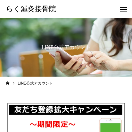
らく鍼灸接骨院
LINE公式アカウント
KB Finger
パーフェクト
LINE公式アカウント
骨盤調整
小顔調整