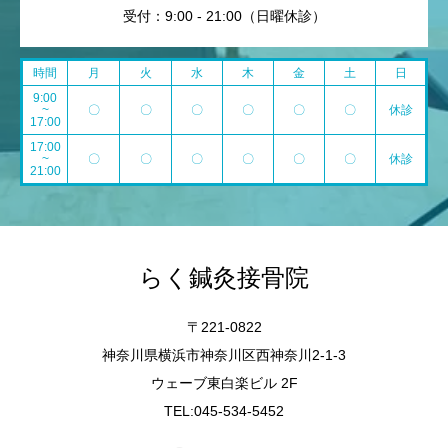
受付：9:00 - 21:00（日曜休診）
時間
月
火
水
木
金
土
日
9:00
~
〇
〇
〇
〇
〇
〇
休診
17:00
17:00
~
〇
〇
〇
〇
〇
〇
休診
21:00
らく鍼灸接骨院
〒221-0822
神奈川県横浜市神奈川区西神奈川2-1-3
ウェーブ東白楽ビル 2F
TEL:045-534-5452