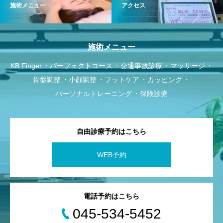
施術メニュー
アクセス
施術メニュー
KB Finger
パーフェクトコース
交通事故診療
マッサージ
骨盤調整
小顔調整
フットケア
カッピング
パーソナルトレーニング
保険診療
自由診療予約はこちら
WEB予約
電話予約はこちら
045-534-5452