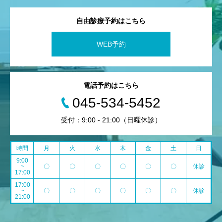
自由診療予約はこちら
WEB予約
電話予約はこちら
045-534-5452
受付：9:00 - 21:00（日曜休診）
時間
月
火
水
木
金
土
日
9:00
~
〇
〇
〇
〇
〇
〇
休診
17:00
17:00
~
〇
〇
〇
〇
〇
〇
休診
21:00