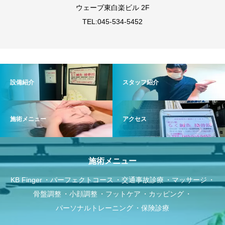
ウェーブ東白楽ビル 2F
TEL:045-534-5452
設備紹介
スタッフ紹介
施術メニュー
アクセス
施術メニュー
KB Finger
パーフェクトコース
交通事故診療
マッサージ
骨盤調整
小顔調整
フットケア
カッピング
パーソナルトレーニング
保険診療