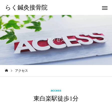
らく鍼灸接骨院
アクセス
KB Finger
パーフェクト
アクセス
骨盤調整
小顔調整
access
東白楽駅徒歩1分