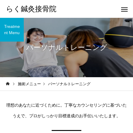
らく鍼灸接骨院
Treatme
nt Menu
パーソナルトレーニング
KB Finger
パーフェクト
施術メニュー
パーソナルトレーニング
骨盤調整
小顔調整
理想のあなたに近づくために。丁寧なカウンセリングに基づいた
うえで、プロがしっかり目標達成のお手伝いいたします。