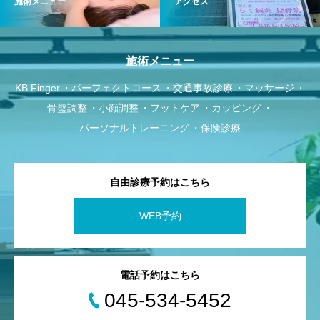
施術メニュー
アクセス
施術メニュー
KB Finger
パーフェクトコース
交通事故診療
マッサージ
骨盤調整
小顔調整
フットケア
カッピング
パーソナルトレーニング
保険診療
自由診療予約はこちら
WEB予約
電話予約はこちら
045-534-5452