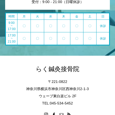
受付：9:00 - 21:00（日曜休診）
時間
月
火
水
木
金
土
日
9:00
~
〇
〇
〇
〇
〇
〇
休診
17:00
17:00
~
〇
〇
〇
〇
〇
〇
休診
21:00
らく鍼灸接骨院
〒221-0822
神奈川県横浜市神奈川区西神奈川2-1-3
ウェーブ東白楽ビル 2F
TEL:045-534-5452