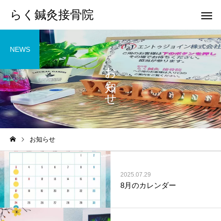
らく鍼灸接骨院
NEWS
お知らせ
KB Finger
パーフェクト
お知らせ
骨盤調整
小顔調整
2025.07.29
8月のカレンダー