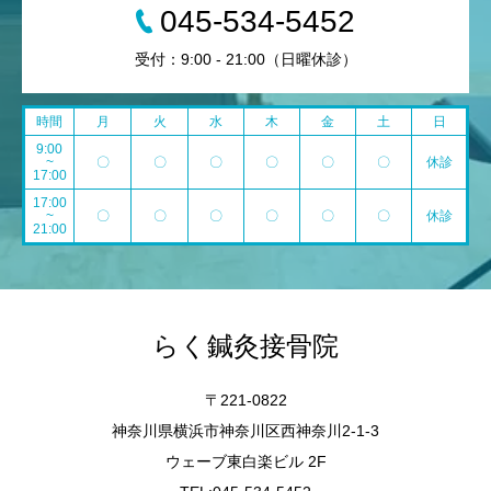
045-534-5452
受付：9:00 - 21:00（日曜休診）
時間
月
火
水
木
金
土
日
9:00
~
〇
〇
〇
〇
〇
〇
休診
17:00
17:00
~
〇
〇
〇
〇
〇
〇
休診
21:00
らく鍼灸接骨院
〒221-0822
神奈川県横浜市神奈川区西神奈川2-1-3
ウェーブ東白楽ビル 2F