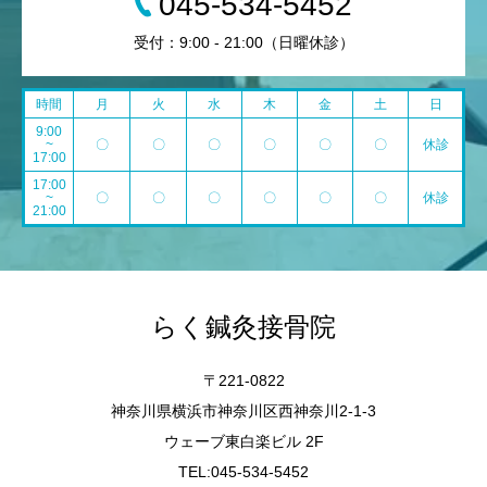
045-534-5452
受付：9:00 - 21:00（日曜休診）
時間
月
火
水
木
金
土
日
9:00
~
〇
〇
〇
〇
〇
〇
休診
17:00
17:00
~
〇
〇
〇
〇
〇
〇
休診
21:00
らく鍼灸接骨院
〒221-0822
神奈川県横浜市神奈川区西神奈川2-1-3
ウェーブ東白楽ビル 2F
TEL:045-534-5452