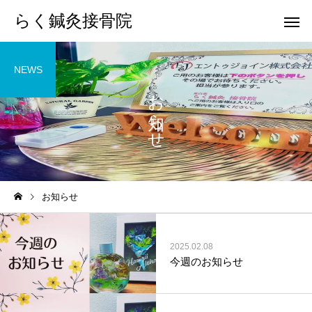
らく鍼灸接骨院
NEWS
お知らせ
KB Finger
パーフェクト
お知らせ
骨盤調整
小顔調整
2025.02.08
今週のお知らせ