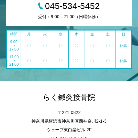
045-534-5452
受付：9:00 - 21:00（日曜休診）
時間
月
火
水
木
金
土
日
9:00
~
〇
〇
〇
〇
〇
〇
休診
17:00
17:00
~
〇
〇
〇
〇
〇
〇
休診
21:00
らく鍼灸接骨院
〒221-0822
神奈川県横浜市神奈川区西神奈川2-1-3
ウェーブ東白楽ビル 2F