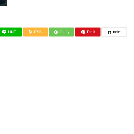
LINE
RSS
feedly
Pin it
note