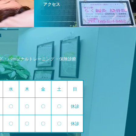
アクセス
グ
パーソナルトレーニング
保険診療
水
木
金
土
日
〇
〇
〇
〇
休診
〇
〇
〇
〇
休診