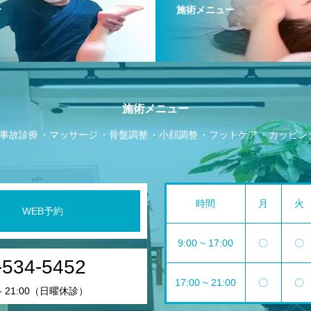
介
施術メニュー
施術メニュー
事故診療
マッサージ
骨盤調整
小顔調整
フットケア
カッピン
時間
月
火
WEB予約
9:00 ~ 17:00
〇
〇
-534-5452
17:00 ~ 21:00
〇
〇
 - 21:00（日曜休診）