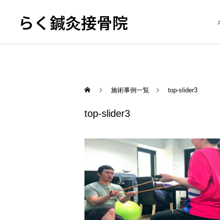
らく鍼灸接骨院
施術事例一覧
top-slider3
top-slider3
KB Finger
骨盤調整