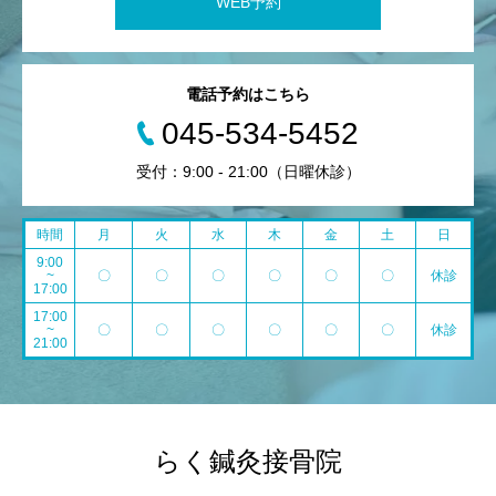
WEB予約
電話予約はこちら
045-534-5452
受付：9:00 - 21:00（日曜休診）
時間
月
火
水
木
金
土
日
9:00
~
〇
〇
〇
〇
〇
〇
休診
17:00
17:00
~
〇
〇
〇
〇
〇
〇
休診
21:00
らく鍼灸接骨院