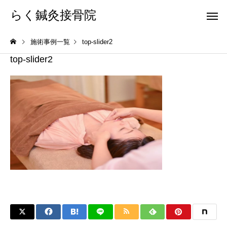
らく鍼灸接骨院
施術事例一覧
top-slider2
top-slider2
KB Finger
パーフェクト
骨盤調整
小顔調整