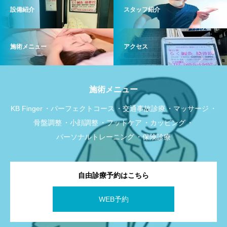
設備紹介
スタッフ紹介
施術メニュー
アクセス
施術メニュー
KB Finger
パーフェクトコース
交通事故診療
マッサージ
骨盤調整
小顔調整
フットケア
カッピング
パーソナルトレーニング
保険診療
自由診療予約はこちら
WEB予約