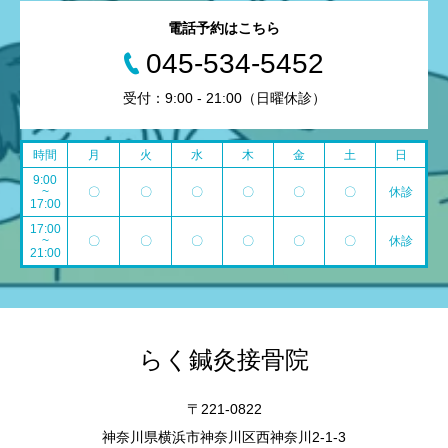
電話予約はこちら
045-534-5452
受付：9:00 - 21:00（日曜休診）
時間
月
火
水
木
金
土
日
9:00
~
〇
〇
〇
〇
〇
〇
休診
17:00
17:00
~
〇
〇
〇
〇
〇
〇
休診
21:00
らく鍼灸接骨院
〒221-0822
神奈川県横浜市神奈川区西神奈川2-1-3