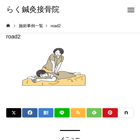
らく鍼灸接骨院
施術事例一覧
road2
road2
KB Finger
パーフェクト
骨盤調整
小顔調整
メニュー