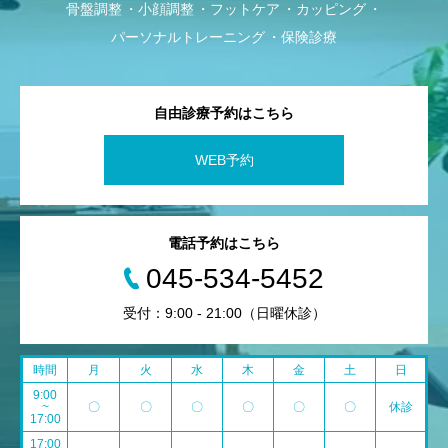
骨盤調整
小顔調整
フットケア
カッピング
パーソナルトレーニング
保険診療
自由診療予約はこちら
WEB予約
電話予約はこちら
045-534-5452
受付：9:00 - 21:00（日曜休診）
時間
月
火
水
木
金
土
日
9:00
~
〇
〇
〇
〇
〇
〇
休診
17:00
17:00