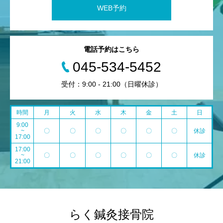
WEB予約
電話予約はこちら
045-534-5452
受付：9:00 - 21:00（日曜休診）
時間
月
火
水
木
金
土
日
9:00
~
〇
〇
〇
〇
〇
〇
休診
17:00
17:00
~
〇
〇
〇
〇
〇
〇
休診
21:00
らく鍼灸接骨院