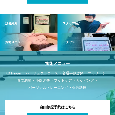
設備紹介
スタッフ紹介
施術メニュー
アクセス
施術メニュー
KB Finger
パーフェクトコース
交通事故診療
マッサージ
骨盤調整
小顔調整
フットケア
カッピング
パーソナルトレーニング
保険診療
自由診療予約はこちら