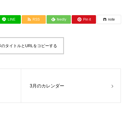
LINE
RSS
feedly
Pin it
note
事のタイトルとURLをコピーする
3月のカレンダー