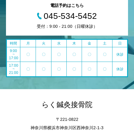
電話予約はこちら
045-534-5452
受付：9:00 - 21:00（日曜休診）
時間
月
火
水
木
金
土
日
9:00
~
〇
〇
〇
〇
〇
〇
休診
17:00
17:00
~
〇
〇
〇
〇
〇
〇
休診
21:00
らく鍼灸接骨院
〒221-0822
神奈川県横浜市神奈川区西神奈川2-1-3