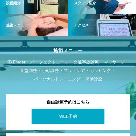
設備紹介
スタッフ紹介
施術メニュー
アクセス
施術メニュー
KB Finger
パーフェクトコース
交通事故診療
マッサージ
骨盤調整
小顔調整
フットケア
カッピング
パーソナルトレーニング
保険診療
自由診療予約はこちら
WEB予約