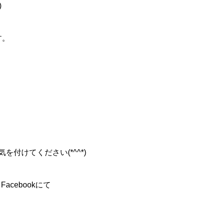
)
す。
付けてください(*^^*)
acebookにて