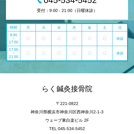
045-534-5452
受付：9:00 - 21:00（日曜休診）
時間
月
火
水
木
金
土
日
9:00
~
〇
〇
〇
〇
〇
〇
休診
17:00
17:00
~
〇
〇
〇
〇
〇
〇
休診
21:00
らく鍼灸接骨院
〒221-0822
神奈川県横浜市神奈川区西神奈川2-1-3
ウェーブ東白楽ビル 2F
TEL:045-534-5452