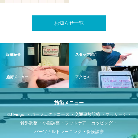
お知らせ一覧
設備紹介
スタッフ紹介
施術メニュー
アクセス
施術メニュー
KB Finger
パーフェクトコース
交通事故診療
マッサージ
骨盤調整
小顔調整
フットケア
カッピング
パーソナルトレーニング
保険診療