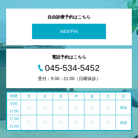
自由診療予約はこちら
WEB予約
電話予約はこちら
045-534-5452
受付：9:00 - 21:00（日曜休診）
時間
月
火
水
木
金
土
日
9:00
~
〇
〇
〇
〇
〇
〇
休診
17:00
17:00
~
〇
〇
〇
〇
〇
〇
休診
21:00