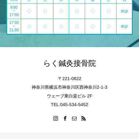
9:00
~
〇
〇
〇
〇
〇
〇
休診
17:00
17:00
~
〇
〇
〇
〇
〇
〇
休診
21:00
らく鍼灸接骨院
〒221-0822
神奈川県横浜市神奈川区西神奈川2-1-3
ウェーブ東白楽ビル 2F
TEL:045-534-5452