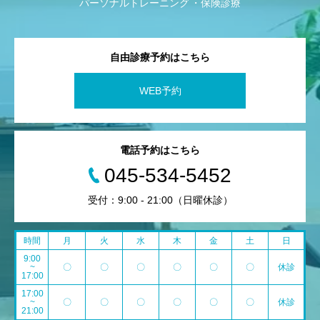
パーソナルトレーニング
保険診療
自由診療予約はこちら
WEB予約
電話予約はこちら
045-534-5452
受付：9:00 - 21:00（日曜休診）
時間
月
火
水
木
金
土
日
9:00
~
〇
〇
〇
〇
〇
〇
休診
17:00
17:00
~
〇
〇
〇
〇
〇
〇
休診
21:00