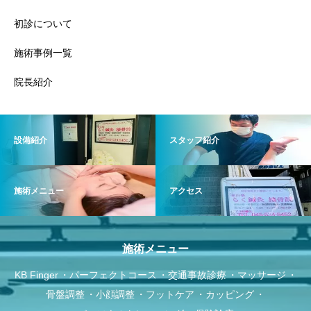
初診について
施術事例一覧
院長紹介
設備紹介
スタッフ紹介
施術メニュー
アクセス
施術メニュー
KB Finger
パーフェクトコース
交通事故診療
マッサージ
骨盤調整
小顔調整
フットケア
カッピング