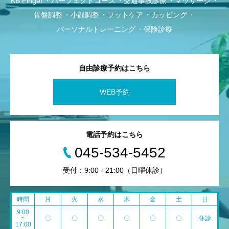
KB Finger
パーフェクトコース
交通事故診療
マッサージ
骨盤調整
小顔調整
フットケア
カッピング
パーソナルトレーニング
保険診療
自由診療予約はこちら
WEB予約
電話予約はこちら
045-534-5452
受付：9:00 - 21:00（日曜休診）
時間
月
火
水
木
金
土
日
9:00
~
〇
〇
〇
〇
〇
〇
休診
17:00