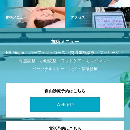
施術メニュー
アクセス
施術メニュー
KB Finger
パーフェクトコース
交通事故診療
マッサージ
骨盤調整
小顔調整
フットケア
カッピング
パーソナルトレーニング
保険診療
自由診療予約はこちら
WEB予約
電話予約はこちら