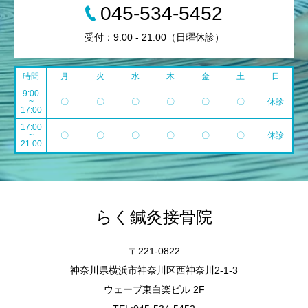
045-534-5452
受付：9:00 - 21:00（日曜休診）
時間
月
火
水
木
金
土
日
9:00
~
〇
〇
〇
〇
〇
〇
休診
17:00
17:00
~
〇
〇
〇
〇
〇
〇
休診
21:00
らく鍼灸接骨院
〒221-0822
神奈川県横浜市神奈川区西神奈川2-1-3
ウェーブ東白楽ビル 2F