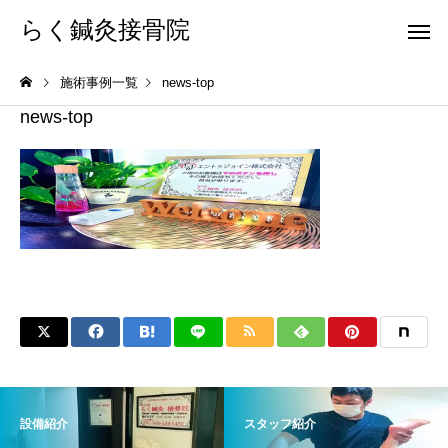
らく鍼灸接骨院
施術事例一覧
news-top
news-top
KB Finger
パーフェクト
骨盤調整
小顔調整
設備紹介
スタッフ紹介