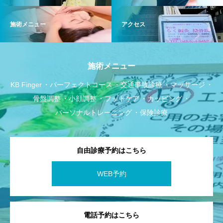
施術メニュー
アクセス
施術メニュー
KB Finger
パーフェクトコース
交通事故診療
マッサージ
骨盤調整
小顔調整
フットケア
カッピング
パーソナルトレーニング
保険診療
自由診療予約はこちら
WEB予約
電話予約はこちら