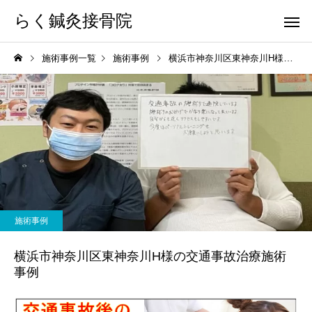
らく鍼灸接骨院
施術事例一覧
施術事例
横浜市神奈川区東神奈川H様の交通事故治療施術事例
KB Finger
パーフェクト
施術事例
骨盤調整
小顔調整
横浜市神奈川区東神奈川H様の交通事故治療施術
事例