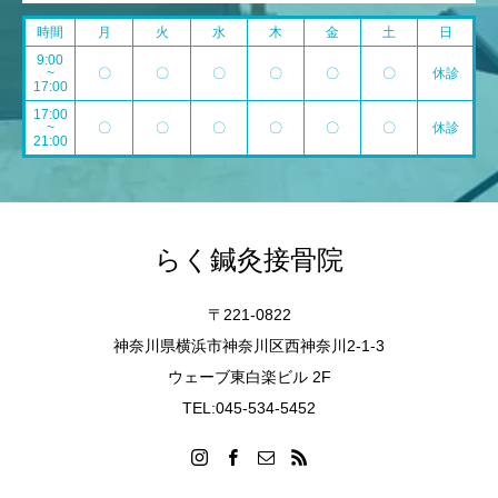
時間
月
火
水
木
金
土
日
9:00
~
〇
〇
〇
〇
〇
〇
休診
17:00
17:00
~
〇
〇
〇
〇
〇
〇
休診
21:00
らく鍼灸接骨院
〒221-0822
神奈川県横浜市神奈川区西神奈川2-1-3
ウェーブ東白楽ビル 2F
TEL:045-534-5452