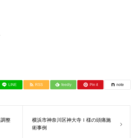
3
LINE
RSS
feedly
Pin it
note
盤調整
横浜市神奈川区神大寺Ｉ様の頭痛施
術事例