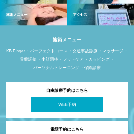
施術メニュー
アクセス
施術メニュー
KB Finger
パーフェクトコース
交通事故診療
マッサージ
骨盤調整
小顔調整
フットケア
カッピング
パーソナルトレーニング
保険診療
自由診療予約はこちら
WEB予約
電話予約はこちら