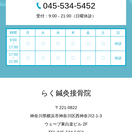
045-534-5452
受付：9:00 - 21:00（日曜休診）
時間
月
火
水
木
金
土
日
9:00
~
〇
〇
〇
〇
〇
〇
休診
17:00
17:00
~
〇
〇
〇
〇
〇
〇
休診
21:00
らく鍼灸接骨院
〒221-0822
神奈川県横浜市神奈川区西神奈川2-1-3
ウェーブ東白楽ビル 2F