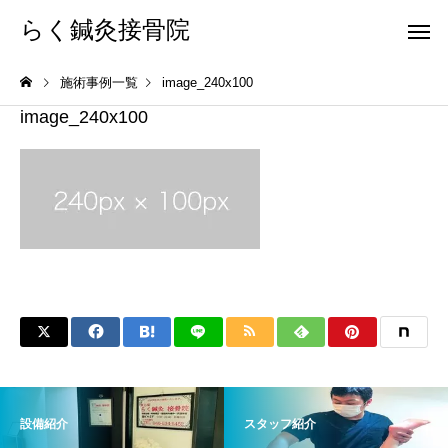
らく鍼灸接骨院
施術事例一覧
image_240x100
image_240x100
KB Finger
パーフェクト
骨盤調整
小顔調整
設備紹介
スタッフ紹介